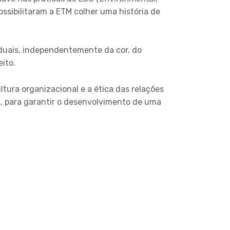
ossibilitaram a ETM colher uma história de
iduais, independentemente da cor, do
ito.
tura organizacional e a ética das relações
G, para garantir o desenvolvimento de uma
LEFONE
 (51) 3221-7444