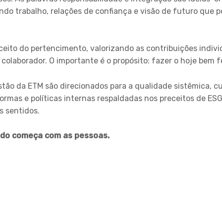
tando trabalho, relações de confiança e visão de futuro que p
ceito do pertencimento, valorizando as contribuições indiv
olaborador. O importante é o propósito: fazer o hoje bem fe
tão da ETM são direcionados para a qualidade sistêmica, cul
ormas e políticas internas respaldadas nos preceitos de ES
s sentidos.
udo começa com as pessoas.
TE
+55
Sede – São José dos Campos/SP