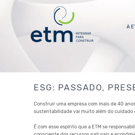
Ir
para
o
conteúdo
A E
ESG: PASSADO, PRES
Construir uma empresa com mais de 40 anos é 
sustentabilidade vai muito além do cuidado
É com esse espírito que a ETM se responsabi
consciente dos recursos naturais e econômic