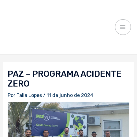
Ir
MEN
para
o
PRI
conteúdo
Navegação
de
PAZ – PROGRAMA ACIDENTE
Post
ZERO
Por
Talia Lopes
/
11 de junho de 2024