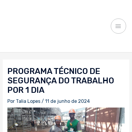
Ir
MEN
para
o
PRI
conteúdo
Navegação
de
PROGRAMA TÉCNICO DE
Post
SEGURANÇA DO TRABALHO
POR 1 DIA
Por
Talia Lopes
/
11 de junho de 2024