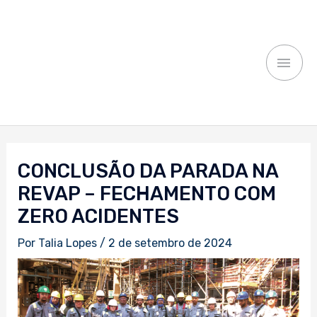
Ir
MEN
para
o
PRI
conteúdo
Navegação
de
CONCLUSÃO DA PARADA NA
Post
REVAP – FECHAMENTO COM
ZERO ACIDENTES
Por
Talia Lopes
/
2 de setembro de 2024