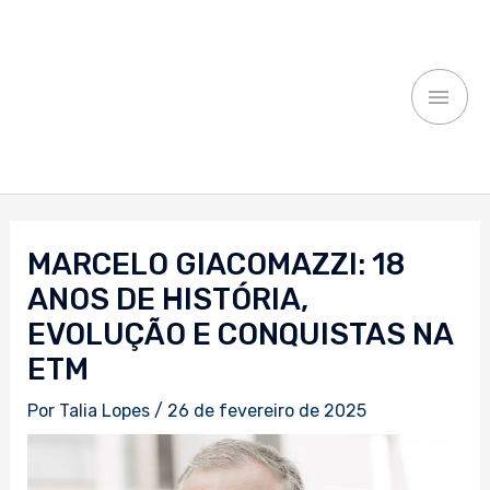
Ir
MEN
para
o
PRI
conteúdo
Navegação
de
MARCELO GIACOMAZZI: 18
Post
ANOS DE HISTÓRIA,
EVOLUÇÃO E CONQUISTAS NA
ETM
Por
Talia Lopes
/
26 de fevereiro de 2025