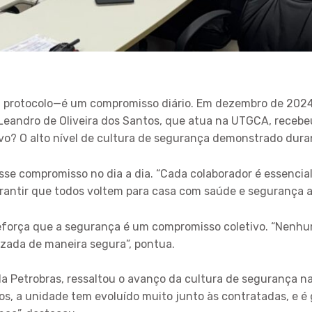
 protocolo—é um compromisso diário. Em dezembro de 2024, 
a Leandro de Oliveira dos Santos, que atua na UTGCA, rece
o? O alto nível de cultura de segurança demonstrado duran
se compromisso no dia a dia. “Cada colaborador é essencia
rantir que todos voltem para casa com saúde e segurança ao 
reforça que a segurança é um compromisso coletivo. “Nenhu
izada de maneira segura”, pontua.
a Petrobras, ressaltou o avanço da cultura de segurança n
s, a unidade tem evoluído muito junto às contratadas, e é