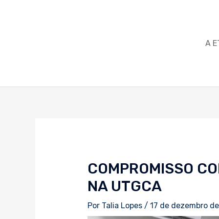
Ir
para
o
conteúdo
A E
Navegação
de
Post
COMPROMISSO COM
NA UTGCA
Por
Talia Lopes
/
17 de dezembro d