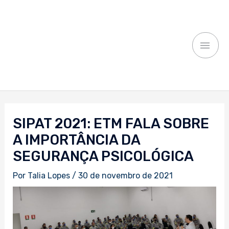
Ir
MEN
para
o
PRI
conteúdo
Navegação
de
SIPAT 2021: ETM FALA SOBRE
Post
A IMPORTÂNCIA DA
SEGURANÇA PSICOLÓGICA
Por
Talia Lopes
/
30 de novembro de 2021