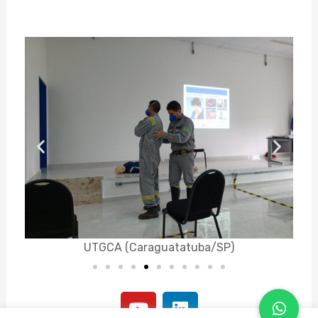
UTGCA (Caraguatatuba/SP)
Y
L
o
i