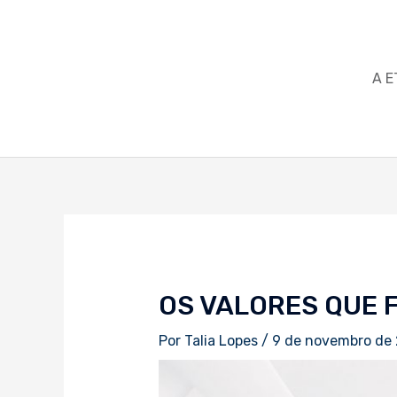
Ir
para
o
conteúdo
A E
Navegação
de
Post
OS VALORES QUE 
Por
Talia Lopes
/
9 de novembro de